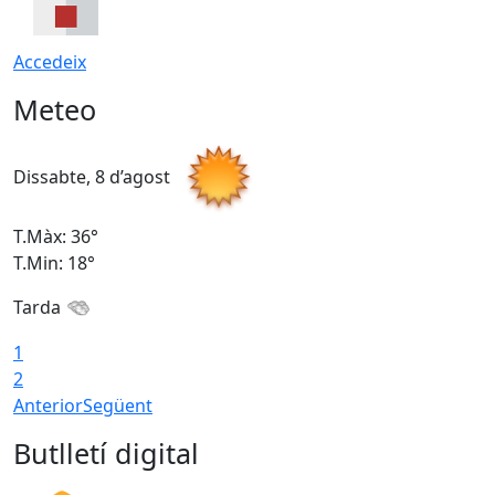
Accedeix
Meteo
Dissabte, 8 d’agost
D
T.Màx: 36°
T
T.Min: 18°
T
Tarda
1
2
Anterior
Següent
Butlletí digital