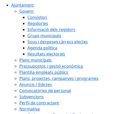
Ajuntament
Govern
Consistori
Regidories
Informació dels regidors
Grups municipals
Sous i despeses càrrecs electes
Agenda política
Resultats electorals
Plens municipals
Pressupostos i gestió econòmica
Plantilla empleats públics
Plans, projectes, campanyes i programes
Anuncis / Edictes
Convocatòries de personal
Subvencions
Perfil de contractant
Normativa