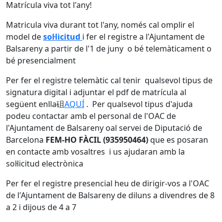
Matrícula viva tot l'any!
Matricula viva durant tot l'any, només cal omplir el
model de
sol·licitud
i fer el registre a l'Ajuntament de
Balsareny a partir de l'1 de juny o bé telemàticament o
bé presencialment
Per fer el registre telemàtic cal tenir qualsevol tipus de
signatura digital i adjuntar el pdf de matrícula al
següent enlla砠
AQUÍ
. Per qualsevol tipus d'ajuda
podeu contactar amb el personal de l'OAC de
l'Ajuntament de Balsareny oal servei de Diputació de
Barcelona
FEM-HO FÀCIL (935950464)
que es posaran
en contacte amb vosaltres i us ajudaran amb la
sol·licitud electrònica
Per fer el registre presencial heu de dirigir-vos a l'OAC
de l'Ajuntament de Balsareny de diluns a divendres de 8
a 2 i dijous de 4 a 7