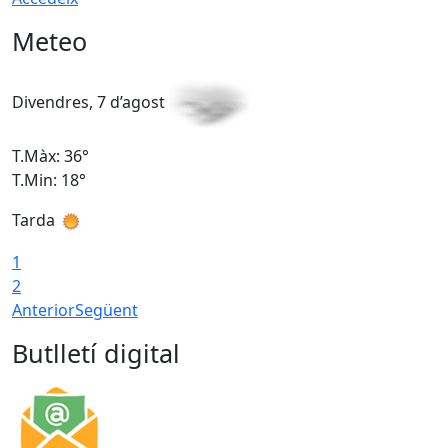
Meteo
Divendres, 7 d’agost
D
T.Màx: 36°
T
T.Min: 18°
T
Tarda
T
1
2
Anterior
Següent
Butlletí digital