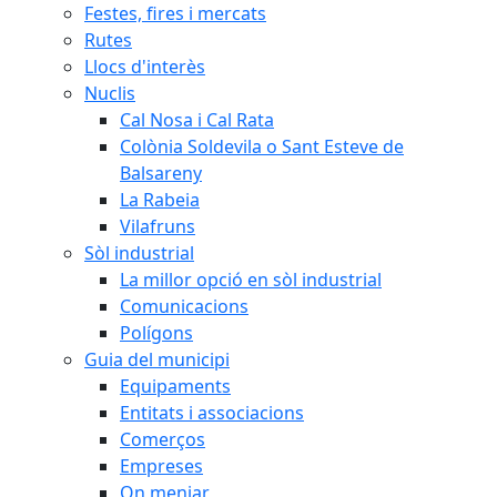
Festes, fires i mercats
Rutes
Llocs d'interès
Nuclis
Cal Nosa i Cal Rata
Colònia Soldevila o Sant Esteve de
Balsareny
La Rabeia
Vilafruns
Sòl industrial
La millor opció en sòl industrial
Comunicacions
Polígons
Guia del municipi
Equipaments
Entitats i associacions
Comerços
Empreses
On menjar