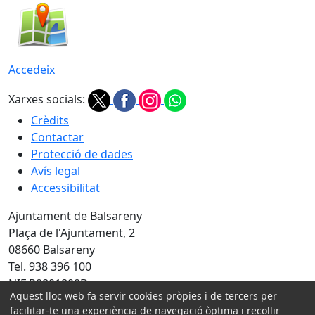
Accedeix
Xarxes socials:
Crèdits
Contactar
Protecció de dades
Avís legal
Accessibilitat
Ajuntament de Balsareny
Plaça de l'Ajuntament, 2
08660 Balsareny
Tel. 938 396 100
NIF P0801800D
Aquest lloc web fa servir cookies pròpies i de tercers per
facilitar-te una experiència de navegació òptima i recollir
Amb la col·laboració de: