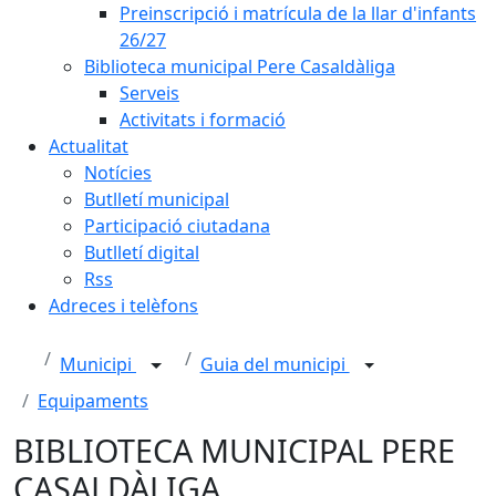
Preinscripció i matrícula de la llar d'infants
26/27
Biblioteca municipal Pere Casaldàliga
Serveis
Activitats i formació
Actualitat
Notícies
Butlletí municipal
Participació ciutadana
Butlletí digital
Rss
Adreces i telèfons
Municipi
Guia del municipi
Equipaments
BIBLIOTECA MUNICIPAL PERE
CASALDÀLIGA