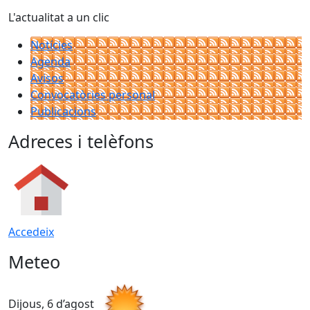
L'actualitat a un clic
Notícies
Agenda
Avisos
Convocatòries personal
Publicacions
Adreces i telèfons
Accedeix
Meteo
Dijous, 6 d’agost
D