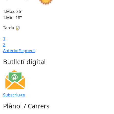
T.Màx: 36°
T
T.Min: 18°
T
Tarda
T
1
2
Anterior
Següent
Butlletí digital
Subscriu-te
Plànol / Carrers