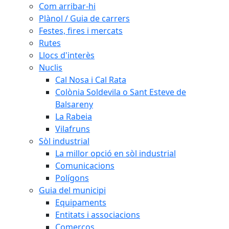
Com arribar-hi
Plànol / Guia de carrers
Festes, fires i mercats
Rutes
Llocs d'interès
Nuclis
Cal Nosa i Cal Rata
Colònia Soldevila o Sant Esteve de
Balsareny
La Rabeia
Vilafruns
Sòl industrial
La millor opció en sòl industrial
Comunicacions
Polígons
Guia del municipi
Equipaments
Entitats i associacions
Comerços