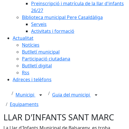
Preinscripció i matrícula de la llar d'infants
26/27
Biblioteca municipal Pere Casaldàliga
Serveis
Activitats i formació
Actualitat
Notícies
Butlletí municipal
Participació ciutadana
Butlletí digital
Rss
Adreces i telèfons
Municipi
Guia del municipi
Equipaments
LLAR D'INFANTS SANT MARC
La Llar d'Infants Municipal de Balsareny es troba