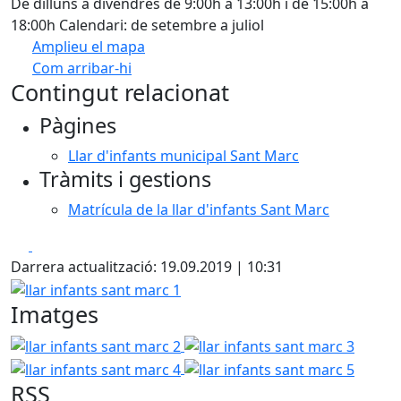
De dilluns a divendres de 9:00h a 13:00h i de 15:00h a
18:00h Calendari: de setembre a juliol
Amplieu el mapa
Com arribar-hi
Leaflet
| ©
OpenStreetMap
contributors
Contingut relacionat
+
Pàgines
−
Llar d'infants municipal Sant Marc
Tràmits i gestions
Matrícula de la llar d'infants Sant Marc
Facebook
X
Darrera actualització: 19.09.2019 | 10:31
llar infants sant marc 1
Imatges
llar infants sant marc 2
llar infants sant marc 3
llar in
llar infants sant marc 5
RSS