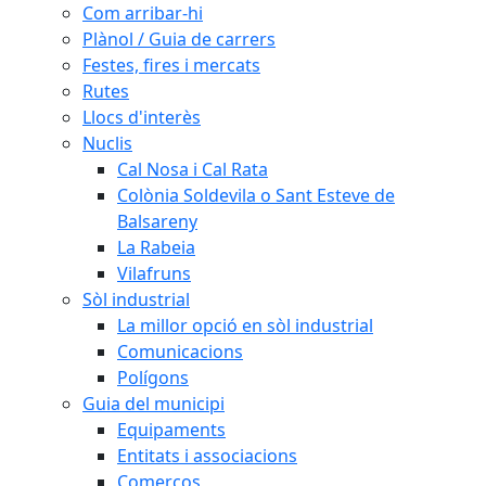
Com arribar-hi
Plànol / Guia de carrers
Festes, fires i mercats
Rutes
Llocs d'interès
Nuclis
Cal Nosa i Cal Rata
Colònia Soldevila o Sant Esteve de
Balsareny
La Rabeia
Vilafruns
Sòl industrial
La millor opció en sòl industrial
Comunicacions
Polígons
Guia del municipi
Equipaments
Entitats i associacions
Comerços