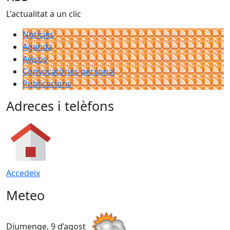
L'actualitat a un clic
Notícies
Agenda
Avisos
Convocatòries personal
Publicacions
Adreces i telèfons
Accedeix
Meteo
Diumenge, 9 d’agost
D