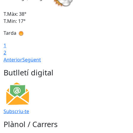
T.Màx: 38°
T
T.Min: 17°
T
Tarda
T
1
2
Anterior
Següent
Butlletí digital
Subscriu-te
Plànol / Carrers