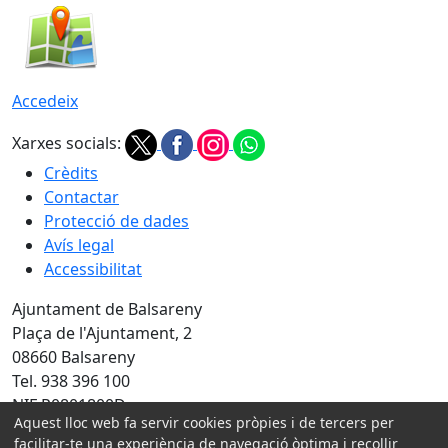
Accedeix
Xarxes socials:
Crèdits
Contactar
Protecció de dades
Avís legal
Accessibilitat
Ajuntament de Balsareny
Plaça de l'Ajuntament, 2
08660 Balsareny
Tel. 938 396 100
NIF P0801800D
Aquest lloc web fa servir cookies pròpies i de tercers per
facilitar-te una experiència de navegació òptima i recollir
Amb la col·laboració de: