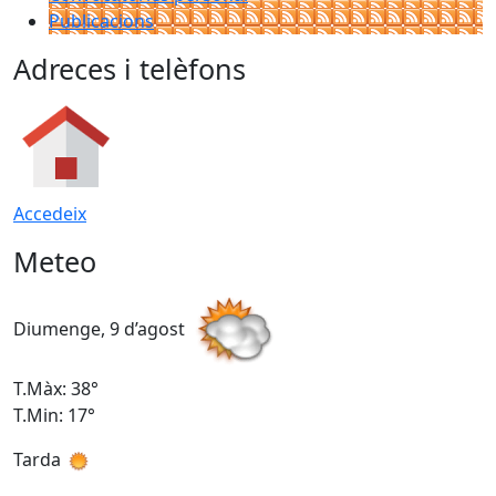
Publicacions
Adreces i telèfons
Accedeix
Meteo
Diumenge, 9 d’agost
D
T.Màx: 38°
T
T.Min: 17°
T
Tarda
T