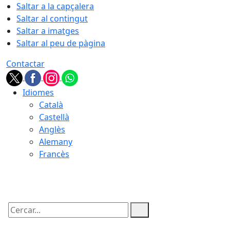
Saltar a la capçalera
Saltar al contingut
Saltar a imatges
Saltar al peu de pàgina
Contactar
Idiomes
Català
Castellà
Anglès
Alemany
Francès
09.08.2026 | 11:02
Cercar: