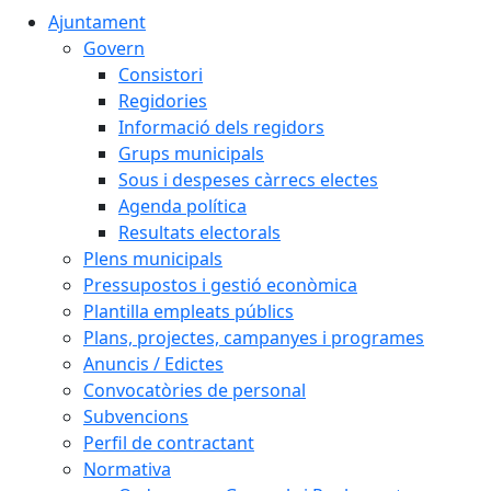
Ajuntament
Govern
Consistori
Regidories
Informació dels regidors
Grups municipals
Sous i despeses càrrecs electes
Agenda política
Resultats electorals
Plens municipals
Pressupostos i gestió econòmica
Plantilla empleats públics
Plans, projectes, campanyes i programes
Anuncis / Edictes
Convocatòries de personal
Subvencions
Perfil de contractant
Normativa