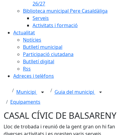
26/27
Biblioteca municipal Pere Casaldàliga
Serveis
Activitats i formació
Actualitat
Notícies
Butlletí municipal
Participació ciutadana
Butlletí digital
Rss
Adreces i telèfons
Municipi
Guia del municipi
Equipaments
CASAL CÍVIC DE BALSARENY
Lloc de trobada i reunió de la gent gran on hi fan
diverses activitats i es presten varis serveis