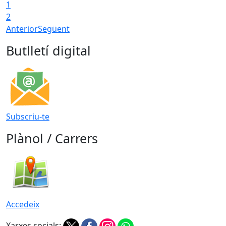
1
2
Anterior
Següent
Butlletí digital
Subscriu-te
Plànol / Carrers
Accedeix
Xarxes socials: