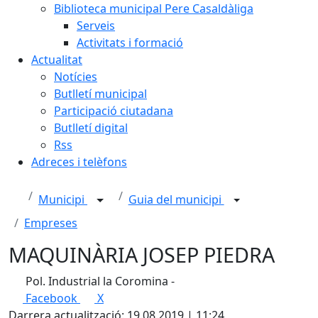
Biblioteca municipal Pere Casaldàliga
Serveis
Activitats i formació
Actualitat
Notícies
Butlletí municipal
Participació ciutadana
Butlletí digital
Rss
Adreces i telèfons
Municipi
Guia del municipi
Empreses
MAQUINÀRIA JOSEP PIEDRA
Pol. Industrial la Coromina -
Facebook
X
Darrera actualització: 19.08.2019 | 11:24