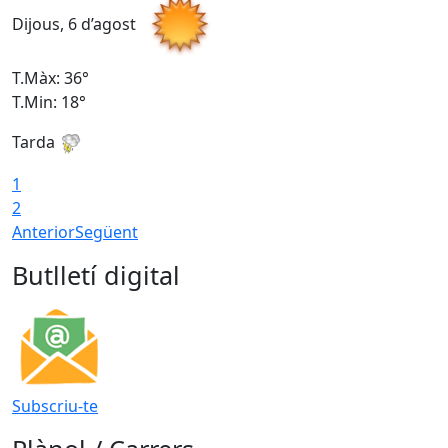
Dijous, 6 d’agost
D
T.Màx: 36°
T
T.Min: 18°
T
Tarda
T
1
2
Anterior
Següent
Butlletí digital
Subscriu-te