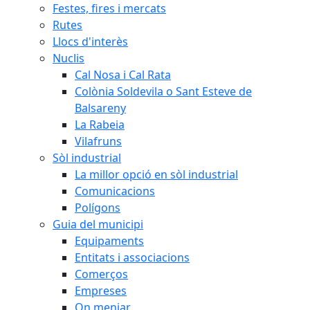
Festes, fires i mercats
Rutes
Llocs d'interès
Nuclis
Cal Nosa i Cal Rata
Colònia Soldevila o Sant Esteve de
Balsareny
La Rabeia
Vilafruns
Sòl industrial
La millor opció en sòl industrial
Comunicacions
Polígons
Guia del municipi
Equipaments
Entitats i associacions
Comerços
Empreses
On menjar