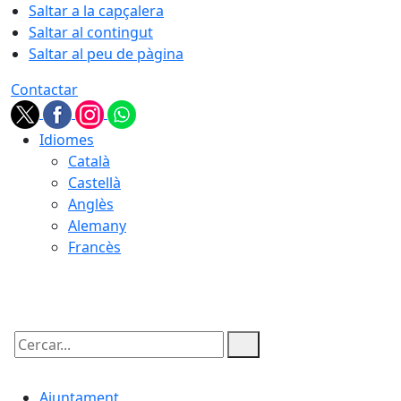
Saltar a la capçalera
Saltar al contingut
Saltar al peu de pàgina
Contactar
Idiomes
Català
Castellà
Anglès
Alemany
Francès
06.08.2026 | 04:18
Cercar:
Ajuntament