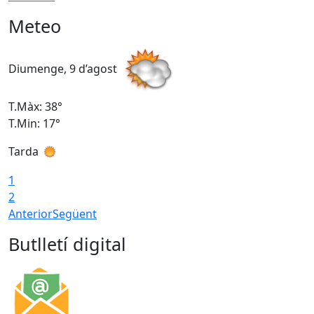
Meteo
Diumenge, 9 d’agost
D
T.Màx: 38°
T
T.Min: 17°
T
Tarda
T
1
2
Anterior
Següent
Butlletí digital