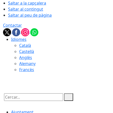
Saltar a la capçalera
Saltar al contingut
Saltar al peu de pàgina
Contactar
Idiomes
Català
Castellà
Anglès
Alemany
Francès
09.08.2026 | 03:42
Cercar:
Ajuntament