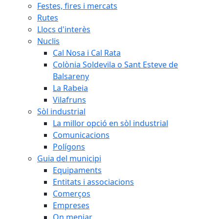
Festes, fires i mercats
Rutes
Llocs d'interès
Nuclis
Cal Nosa i Cal Rata
Colònia Soldevila o Sant Esteve de
Balsareny
La Rabeia
Vilafruns
Sòl industrial
La millor opció en sòl industrial
Comunicacions
Polígons
Guia del municipi
Equipaments
Entitats i associacions
Comerços
Empreses
On menjar