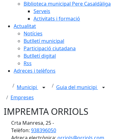
Biblioteca municipal Pere Casaldàliga
Serveis
Activitats i formació
Actualitat
Notícies
Butlletí municipal
Participació ciutadana
Butlletí digital
Rss
Adreces i telèfons
Municipi
Guia del municipi
Empreses
IMPREMTA ORRIOLS
Crta Manresa, 25 -
Telèfon:
938396050
Adreça electrònica:
orriols@orriols.com