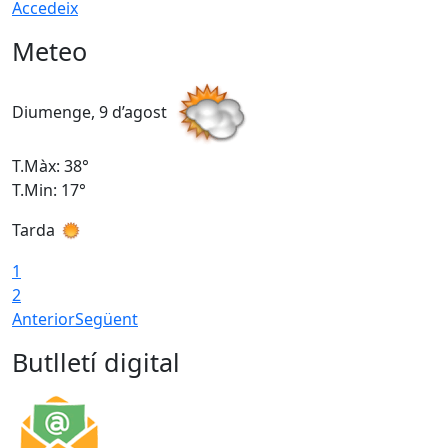
Accedeix
Meteo
Diumenge, 9 d’agost
D
T.Màx: 38°
T
T.Min: 17°
T
Tarda
T
1
2
Anterior
Següent
Butlletí digital