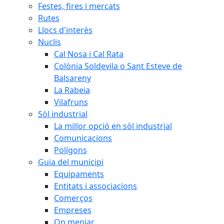
Festes, fires i mercats
Rutes
Llocs d'interès
Nuclis
Cal Nosa i Cal Rata
Colònia Soldevila o Sant Esteve de
Balsareny
La Rabeia
Vilafruns
Sòl industrial
La millor opció en sòl industrial
Comunicacions
Polígons
Guia del municipi
Equipaments
Entitats i associacions
Comerços
Empreses
On menjar