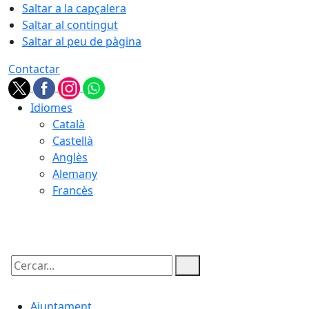
Saltar a la capçalera
Saltar al contingut
Saltar al peu de pàgina
Contactar
Idiomes
Català
Castellà
Anglès
Alemany
Francès
09.08.2026 | 01:23
Cercar:
Ajuntament