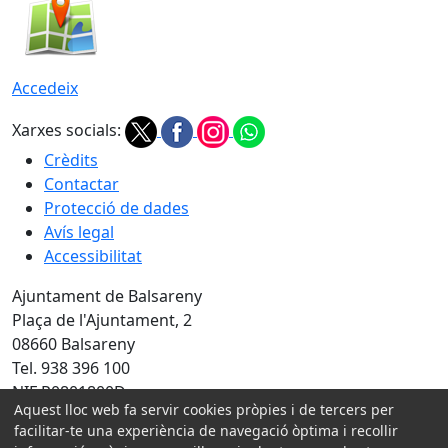
Accedeix
Xarxes socials:
Crèdits
Contactar
Protecció de dades
Avís legal
Accessibilitat
Ajuntament de Balsareny
Plaça de l'Ajuntament, 2
08660 Balsareny
Tel. 938 396 100
NIF P0801800D
Aquest lloc web fa servir cookies pròpies i de tercers per
Amb la col·laboració de:
facilitar-te una experiència de navegació òptima i recollir