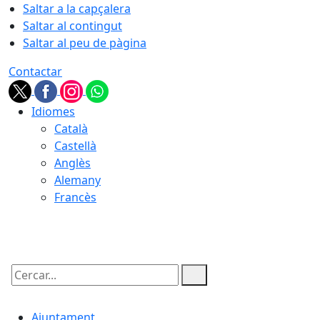
Saltar a la capçalera
Saltar al contingut
Saltar al peu de pàgina
Contactar
Idiomes
Català
Castellà
Anglès
Alemany
Francès
06.08.2026 | 09:21
Cercar:
Ajuntament