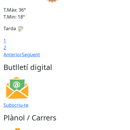
T.Màx: 36°
T
T.Min: 18°
T
Tarda
T
1
2
Anterior
Següent
Butlletí digital
Subscriu-te
Plànol / Carrers