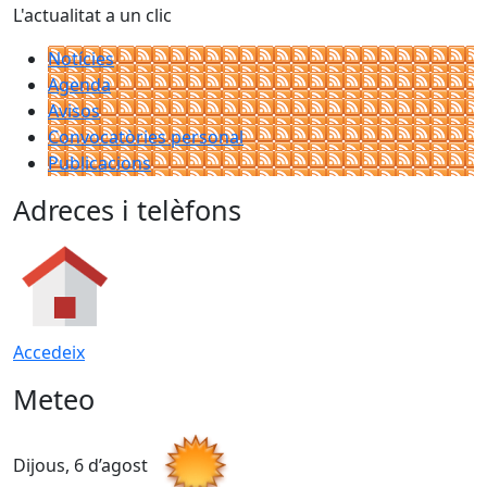
L'actualitat a un clic
Notícies
Agenda
Avisos
Convocatòries personal
Publicacions
Adreces i telèfons
Accedeix
Meteo
Dijous, 6 d’agost
D