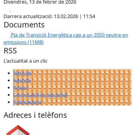
Divendres, 13 de febrer de 2026
Facebook
X
Darrera actualització: 13.02.2026 | 11:54
Documents
Pla de Transició Energètica cap a un 2050 neutre en
emissions
(11MB)
RSS
L'actualitat a un clic
Notícies
Agenda
Avisos
Convocatòries personal
Publicacions
Adreces i telèfons