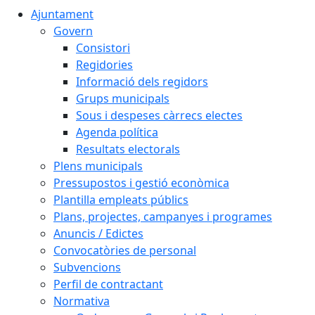
Ajuntament
Govern
Consistori
Regidories
Informació dels regidors
Grups municipals
Sous i despeses càrrecs electes
Agenda política
Resultats electorals
Plens municipals
Pressupostos i gestió econòmica
Plantilla empleats públics
Plans, projectes, campanyes i programes
Anuncis / Edictes
Convocatòries de personal
Subvencions
Perfil de contractant
Normativa