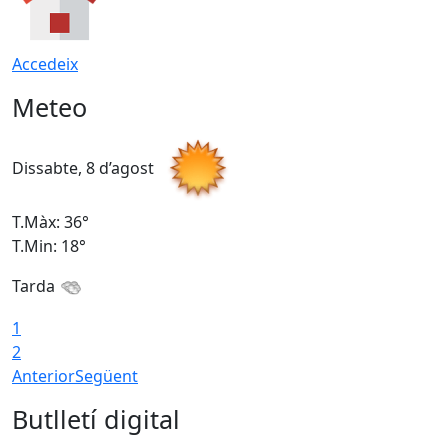
Accedeix
Meteo
Dissabte, 8 d’agost
D
T.Màx: 36°
T
T.Min: 18°
T
Tarda
1
2
Anterior
Següent
Butlletí digital