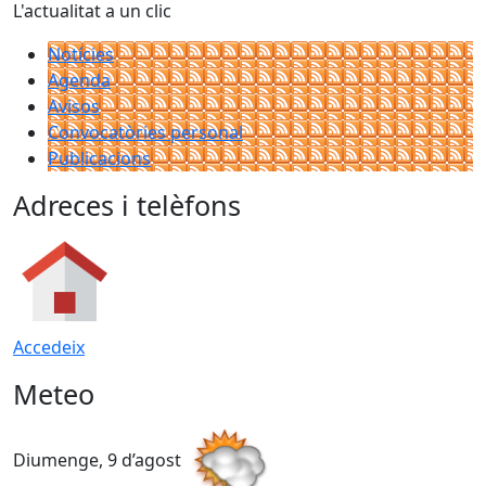
L'actualitat a un clic
Notícies
Agenda
Avisos
Convocatòries personal
Publicacions
Adreces i telèfons
Accedeix
Meteo
Diumenge, 9 d’agost
D