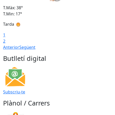
T.Màx: 38°
T
T.Min: 17°
T
Tarda
T
1
2
Anterior
Següent
Butlletí digital
Subscriu-te
Plànol / Carrers