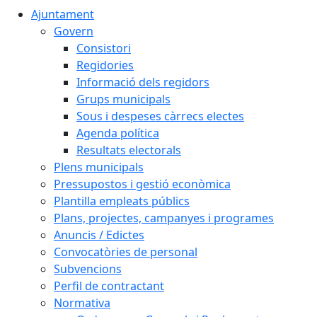
Ajuntament
Govern
Consistori
Regidories
Informació dels regidors
Grups municipals
Sous i despeses càrrecs electes
Agenda política
Resultats electorals
Plens municipals
Pressupostos i gestió econòmica
Plantilla empleats públics
Plans, projectes, campanyes i programes
Anuncis / Edictes
Convocatòries de personal
Subvencions
Perfil de contractant
Normativa