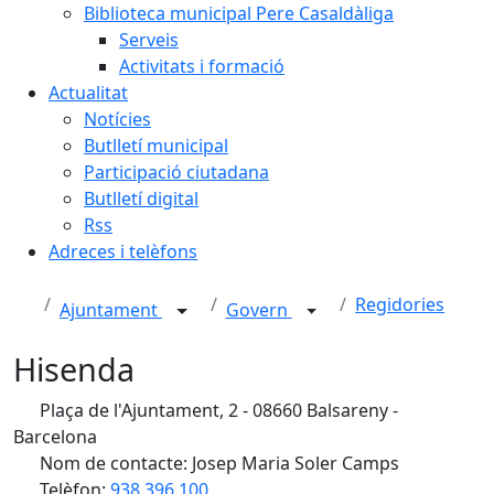
Biblioteca municipal Pere Casaldàliga
Serveis
Activitats i formació
Actualitat
Notícies
Butlletí municipal
Participació ciutadana
Butlletí digital
Rss
Adreces i telèfons
Regidories
Ajuntament
Govern
Hisenda
Plaça de l'Ajuntament, 2 - 08660 Balsareny -
Barcelona
Nom de contacte: Josep Maria Soler Camps
Telèfon:
938 396 100