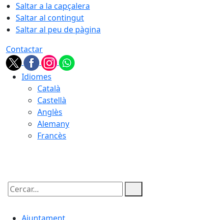
Saltar a la capçalera
Saltar al contingut
Saltar al peu de pàgina
Contactar
Idiomes
Català
Castellà
Anglès
Alemany
Francès
08.08.2026 | 13:11
Cercar:
Ajuntament