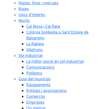
Festes, fires i mercats
Rutes
Llocs d'interès
Nuclis
Cal Nosa i Cal Rata
Colònia Soldevila o Sant Esteve de
Balsareny
La Rabeia
Vilafruns
Sòl industrial
La millor opció en sòl industrial
Comunicacions
Polígons
Guia del municipi
Equipaments
Entitats i associacions
Comerços
Empreses
On menjar