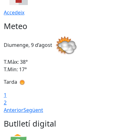
Accedeix
Meteo
Diumenge, 9 d’agost
D
T.Màx: 38°
T
T.Min: 17°
T
Tarda
T
1
2
Anterior
Següent
Butlletí digital