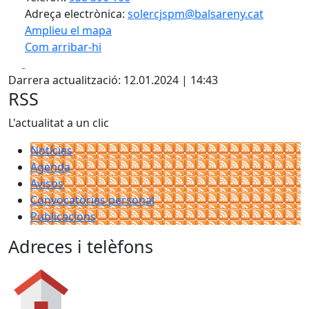
Adreça electrònica:
solercjspm@balsareny.cat
Amplieu el mapa
Com arribar-hi
Leaflet
| ©
OpenStreetMap
contributors
Facebook
X
+
Darrera actualització: 12.01.2024 | 14:43
−
RSS
L'actualitat a un clic
Notícies
Agenda
Avisos
Convocatòries personal
Publicacions
Adreces i telèfons