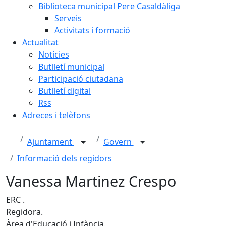
Biblioteca municipal Pere Casaldàliga
Serveis
Activitats i formació
Actualitat
Notícies
Butlletí municipal
Participació ciutadana
Butlletí digital
Rss
Adreces i telèfons
Ajuntament
Govern
Informació dels regidors
Vanessa Martinez Crespo
ERC .
Regidora.
Àrea d'Educació i Infància.