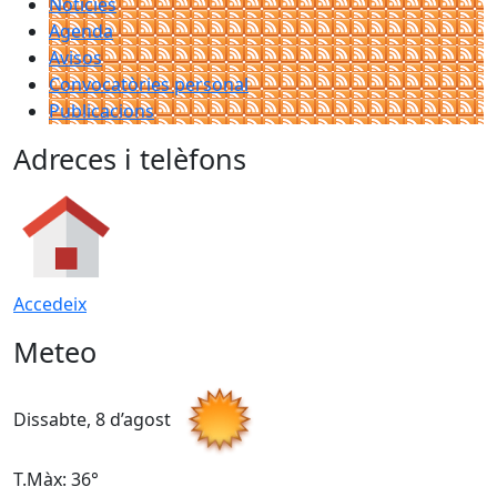
Notícies
Agenda
Avisos
Convocatòries personal
Publicacions
Adreces i telèfons
Accedeix
Meteo
Dissabte, 8 d’agost
D
T.Màx: 36°
T