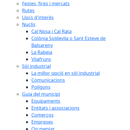
Festes, fires i mercats
Rutes
Llocs d'interès
Nuclis
Cal Nosa i Cal Rata
Colònia Soldevila o Sant Esteve de
Balsareny
La Rabeia
Vilafruns
Sòl industrial
La millor opció en sòl industrial
Comunicacions
Polígons
Guia del municipi
Equipaments
Entitats i associacions
Comerços
Empreses
On menjar