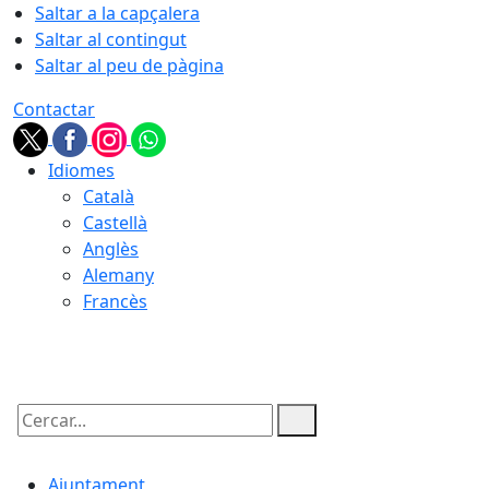
Saltar a la capçalera
Saltar al contingut
Saltar al peu de pàgina
Contactar
Idiomes
Català
Castellà
Anglès
Alemany
Francès
08.08.2026 | 10:58
Cercar:
Ajuntament