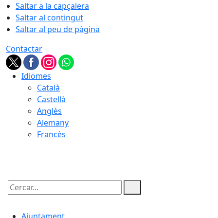
Saltar a la capçalera
Saltar al contingut
Saltar al peu de pàgina
Contactar
Idiomes
Català
Castellà
Anglès
Alemany
Francès
07.08.2026 | 16:13
Cercar:
Ajuntament