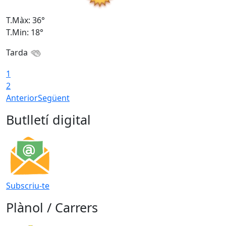
T.Màx: 36°
T
T.Min: 18°
T
Tarda
1
2
Anterior
Següent
Butlletí digital
Subscriu-te
Plànol / Carrers