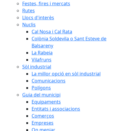
Festes, fires i mercats
Rutes
Llocs d'interès
Nuclis
Cal Nosa i Cal Rata
Colònia Soldevila o Sant Esteve de
Balsareny
La Rabeia
Vilafruns
Sòl industrial
La millor opció en sòl industrial
Comunicacions
Polígons
Guia del municipi
Equipaments
Entitats i associacions
Comerços
Empreses
On menjar