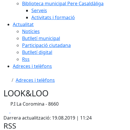
Biblioteca municipal Pere Casaldàliga
Serveis
Activitats i formació
Actualitat
Notícies
Butlletí municipal
Participació ciutadana
Butlletí digital
Rss
Adreces i telèfons
Adreces i telèfons
LOOK&LOO
P.I La Coromina - 8660
Facebook
X
Darrera actualització: 19.08.2019 | 11:24
RSS