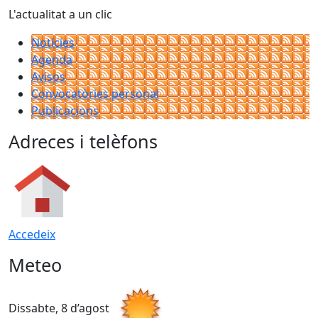
L'actualitat a un clic
Notícies
Agenda
Avisos
Convocatòries personal
Publicacions
Adreces i telèfons
Accedeix
Meteo
Dissabte, 8 d’agost
D