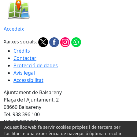
Accedeix
Xarxes socials:
Crèdits
Contactar
Protecció de dades
Avís legal
Accessibilitat
Ajuntament de Balsareny
Plaça de l'Ajuntament, 2
08660 Balsareny
Tel. 938 396 100
NIF P0801800D
Aquest lloc web fa servir cookies pròpies i de tercers per
Amb la col·laboració de:
facilitar-te una experiència de navegació òptima i recollir