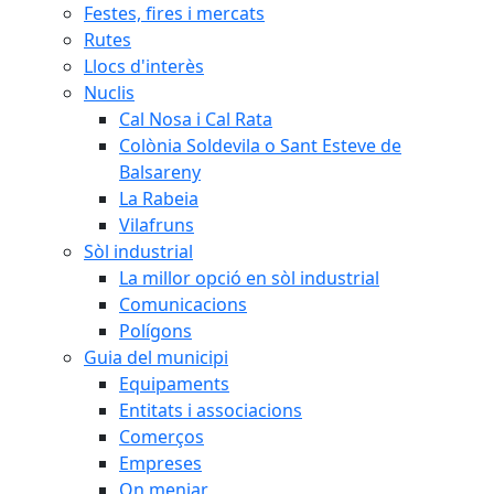
Festes, fires i mercats
Rutes
Llocs d'interès
Nuclis
Cal Nosa i Cal Rata
Colònia Soldevila o Sant Esteve de
Balsareny
La Rabeia
Vilafruns
Sòl industrial
La millor opció en sòl industrial
Comunicacions
Polígons
Guia del municipi
Equipaments
Entitats i associacions
Comerços
Empreses
On menjar