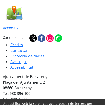
Accedeix
Xarxes socials:
Crèdits
Contactar
Protecció de dades
Avís legal
Accessibilitat
Ajuntament de Balsareny
Plaça de l'Ajuntament, 2
08660 Balsareny
Tel. 938 396 100
NIF P0801800D
Aquest lloc web fa servir cookies pròpies i de tercers per