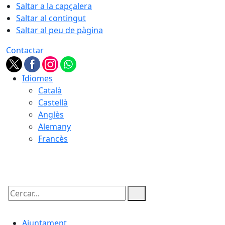
Saltar a la capçalera
Saltar al contingut
Saltar al peu de pàgina
Contactar
Idiomes
Català
Castellà
Anglès
Alemany
Francès
07.08.2026 | 18:10
Cercar:
Ajuntament