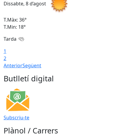
Dissabte, 8 d’agost
D
T.Màx: 36°
T
T.Min: 18°
T
Tarda
1
2
Anterior
Següent
Butlletí digital
Subscriu-te
Plànol / Carrers