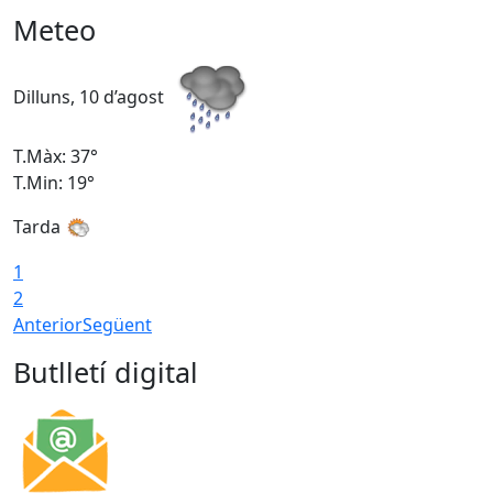
Meteo
Dilluns, 10 d’agost
D
T.Màx: 37°
T
T.Min: 19°
T
Tarda
T
1
2
Anterior
Següent
Butlletí digital