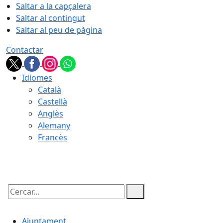
Saltar a la capçalera
Saltar al contingut
Saltar al peu de pàgina
Contactar
Idiomes
Català
Castellà
Anglès
Alemany
Francès
10.08.2026 | 02:45
Cercar:
Ajuntament