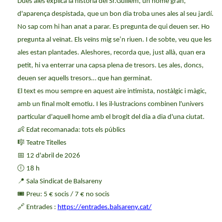
Dues ales explica la història del Sr.Guillem, un home gran,
d'aparença despistada, que un bon dia troba unes ales al seu jardí.
No sap com hi han anat a parar. Es pregunta de qui deuen ser. Ho
pregunta al veïnat. Els veïns mig
se’n
riuen. I de sobte, veu que les
ales estan plantades. Aleshores, recorda que, just allà, quan era
petit, hi va enterrar una capsa plena de tresors. Les ales, doncs,
deuen ser aquells tresors… que han germinat.
El text es mou sempre en aquest aire intimista, nostàlgic i màgic,
amb un final molt emotiu. I les il·lustracions combinen l'univers
particular d'aquell home amb el brogit del dia a dia
d'una
ciutat.
👶
Edat recomanada: tots els públics
🎼
Teatre Titelles
📅
12 d'abril de 2026
🕕
18 h
📍
Sala Sindicat de Balsareny
🎟
Preu: 5 € socis / 7 € no socis
🔗
Entrades :
https://entrades.balsareny.cat/