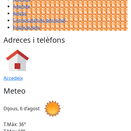
Agenda
Avisos
Convocatòries personal
Publicacions
Adreces i telèfons
Accedeix
Meteo
Dijous, 6 d’agost
D
T.Màx: 36°
T