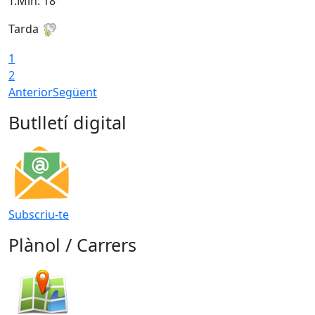
T.Min: 18°
T
Tarda
T
1
2
Anterior
Següent
Butlletí digital
Subscriu-te
Plànol / Carrers