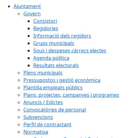
Ajuntament
Govern
Consistori
Regidories
Informació dels regidors
Grups municipals
Sous i despeses càrrecs electes
Agenda política
Resultats electorals
Plens municipals
Pressupostos i gestió econòmica
Plantilla empleats públics
Plans, projectes, campanyes i programes
Anuncis / Edictes
Convocatòries de personal
Subvencions
Perfil de contractant
Normativa