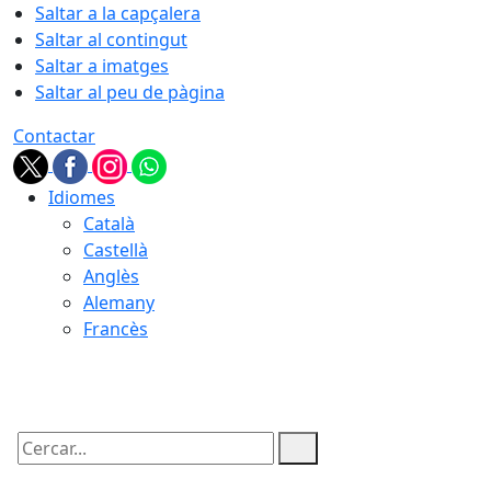
Saltar a la capçalera
Saltar al contingut
Saltar a imatges
Saltar al peu de pàgina
Contactar
Idiomes
Català
Castellà
Anglès
Alemany
Francès
05.08.2026 | 22:56
Cercar: